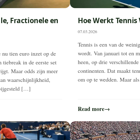
e, Fractionele en
Hoe Werkt Tennis 
07.03.2026
Tennis is een van de weinig
wordt. Van januari tot en m
 nu tien euro inzet op de
heen, op drie verschillende
tiebreak in de eerste set
continenten. Dat maakt ten
rijgt. Maar odds zijn meer
om op te wedden. Maar als
van waarschijnlijkheid,
ijgesteld […]
Read more
→