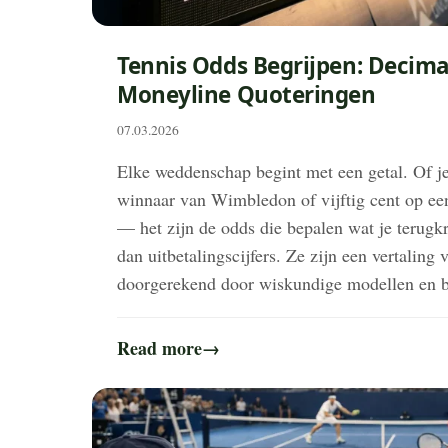
Tennis Odds Begrijpen: Decimal
Moneyline Quoteringen
07.03.2026
Elke weddenschap begint met een getal. Of je
winnaar van Wimbledon of vijftig cent op een 
— het zijn de odds die bepalen wat je terugk
dan uitbetalingscijfers. Ze zijn een vertaling 
doorgerekend door wiskundige modellen en b
Read more
→