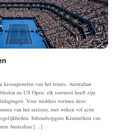
en
e kroonjuwelen van het tennis. Australian
ledon en US Open: elk toernooi heeft zijn
n uitdagingen. Voor wedders vormen deze
unten van het seizoen, met weken vol actie
mogelijkheden. Inhoudsopgave Kenmerken van
ien Australian […]