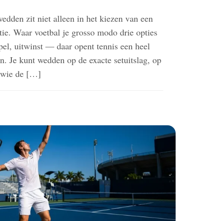
edden zit niet alleen in het kiezen van een
atie. Waar voetbal je grosso modo drie opties
pel, uitwinst — daar opent tennis een heel
. Je kunt wedden op de exacte setuitslag, op
p wie de […]