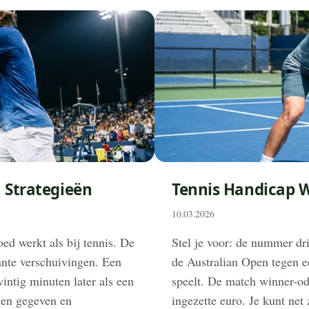
n Strategieën
Tennis Handicap 
10.03.2026
ed werkt als bij tennis. De
Stel je voor: de nummer dri
tante verschuivingen. Een
de Australian Open tegen ee
wintig minuten later als een
speelt. De match winner-od
den gegeven en
ingezette euro. Je kunt net