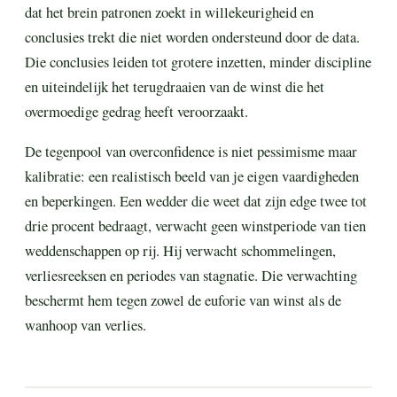
dat het brein patronen zoekt in willekeurigheid en
conclusies trekt die niet worden ondersteund door de data.
Die conclusies leiden tot grotere inzetten, minder discipline
en uiteindelijk het terugdraaien van de winst die het
overmoedige gedrag heeft veroorzaakt.
De tegenpool van overconfidence is niet pessimisme maar
kalibratie: een realistisch beeld van je eigen vaardigheden
en beperkingen. Een wedder die weet dat zijn edge twee tot
drie procent bedraagt, verwacht geen winstperiode van tien
weddenschappen op rij. Hij verwacht schommelingen,
verliesreeksen en periodes van stagnatie. Die verwachting
beschermt hem tegen zowel de euforie van winst als de
wanhoop van verlies.