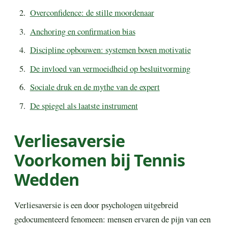
Overconfidence: de stille moordenaar
Anchoring en confirmation bias
Discipline opbouwen: systemen boven motivatie
De invloed van vermoeidheid op besluitvorming
Sociale druk en de mythe van de expert
De spiegel als laatste instrument
Verliesaversie
Voorkomen bij Tennis
Wedden
Verliesaversie is een door psychologen uitgebreid
gedocumenteerd fenomeen: mensen ervaren de pijn van een