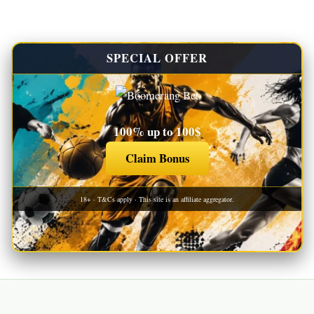
SPECIAL OFFER
100% up to 100$
Claim Bonus
18+ · T&Cs apply · This site is an affiliate aggregator.