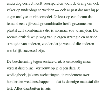
underdog correct heeft voorspeld en voelt de drang om ook
vaker op underdogs te wedden — ook al past dat niet bij je
eigen analyse en risicomodel. Je leest op een forum dat
iemand een vijfvoudige combinatie heeft gewonnen en
plaatst zelf combinaties die je normaal zou vermijden. Die
sociale druk duwt je weg van je eigen strategie en naar de
strategie van anderen, zonder dat je weet of die anderen
werkelijk succesvol zijn.
De bescherming tegen sociale druk is eenvoudig maar
vereist discipline: vertrouw op je eigen data. Je
wedlogboek, je kansinschattingen, je rendement over
honderden weddenschappen — dat is de enige maatstaf die
telt. Alles daarbuiten is ruis.