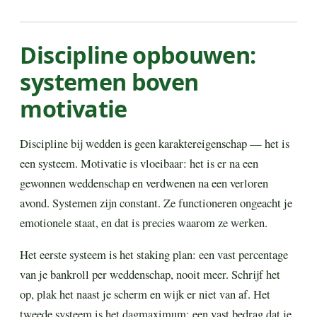
Discipline opbouwen:
systemen boven
motivatie
Discipline bij wedden is geen karaktereigenschap — het is
een systeem. Motivatie is vloeibaar: het is er na een
gewonnen weddenschap en verdwenen na een verloren
avond. Systemen zijn constant. Ze functioneren ongeacht je
emotionele staat, en dat is precies waarom ze werken.
Het eerste systeem is het staking plan: een vast percentage
van je bankroll per weddenschap, nooit meer. Schrijf het
op, plak het naast je scherm en wijk er niet van af. Het
tweede systeem is het dagmaximum: een vast bedrag dat je