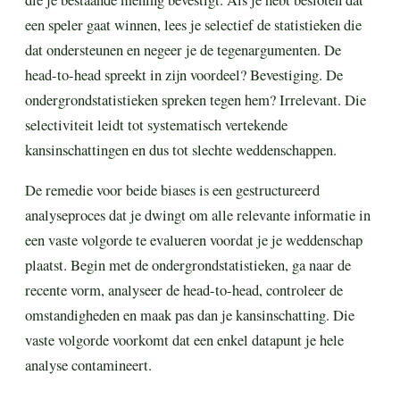
een speler gaat winnen, lees je selectief de statistieken die
dat ondersteunen en negeer je de tegenargumenten. De
head-to-head spreekt in zijn voordeel? Bevestiging. De
ondergrondstatistieken spreken tegen hem? Irrelevant. Die
selectiviteit leidt tot systematisch vertekende
kansinschattingen en dus tot slechte weddenschappen.
De remedie voor beide biases is een gestructureerd
analyseproces dat je dwingt om alle relevante informatie in
een vaste volgorde te evalueren voordat je je weddenschap
plaatst. Begin met de ondergrondstatistieken, ga naar de
recente vorm, analyseer de head-to-head, controleer de
omstandigheden en maak pas dan je kansinschatting. Die
vaste volgorde voorkomt dat een enkel datapunt je hele
analyse contamineert.