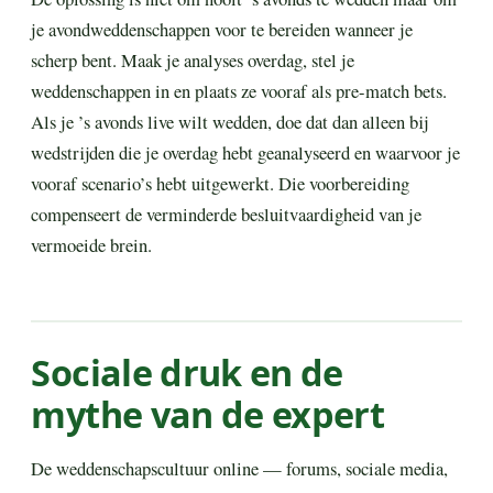
je avondweddenschappen voor te bereiden wanneer je
scherp bent. Maak je analyses overdag, stel je
weddenschappen in en plaats ze vooraf als pre-match bets.
Als je ’s avonds live wilt wedden, doe dat dan alleen bij
wedstrijden die je overdag hebt geanalyseerd en waarvoor je
vooraf scenario’s hebt uitgewerkt. Die voorbereiding
compenseert de verminderde besluitvaardigheid van je
vermoeide brein.
Sociale druk en de
mythe van de expert
De weddenschapscultuur online — forums, sociale media,