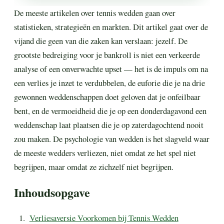
De meeste artikelen over tennis wedden gaan over
statistieken, strategieën en markten. Dit artikel gaat over de
vijand die geen van die zaken kan verslaan: jezelf. De
grootste bedreiging voor je bankroll is niet een verkeerde
analyse of een onverwachte upset — het is de impuls om na
een verlies je inzet te verdubbelen, de euforie die je na drie
gewonnen weddenschappen doet geloven dat je onfeilbaar
bent, en de vermoeidheid die je op een donderdagavond een
weddenschap laat plaatsen die je op zaterdagochtend nooit
zou maken. De psychologie van wedden is het slagveld waar
de meeste wedders verliezen, niet omdat ze het spel niet
begrijpen, maar omdat ze zichzelf niet begrijpen.
Inhoudsopgave
Verliesaversie Voorkomen bij Tennis Wedden