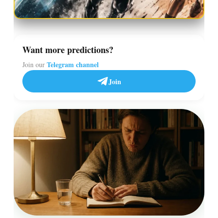
Want more predictions?
Telegram channel
Join our
Join