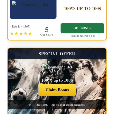
100% UP TO 100$
5
Rate it! (1,365)
GET BONUS
★★★★★
Our Score
Visit Boomerang Bet
SPECIAL OFFER
100% up to 100$
Claim Bonus
18+ · T&Cs apply · This site is an affiliate aggregator.