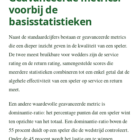
voorbij de
basisstatistieken
Naast de standaardcijfers bestaan er geavanceerde metrics
die een dieper inzicht geven in de kwaliteit van een speler.
De twee meest bruikbare voor wedders zijn de service
rating en de return rating, samengestelde scores die
meerdere statistieken combineren tot een enkel getal dat de
algehele effectiviteit van een speler op service en return
meet.
Een andere waardevolle geavanceerde metric is
dominantie-ratio: het percentage punten dat een speler wint
ten opzichte van het totaal. Een dominantie-ratio boven de
55 procent duidt op een speler die de wedstrijd controleert.
Onder de 45 procent wordt het lastig om te winnen,