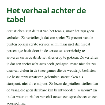
Het verhaal achter de
tabel
Statistieken zijn de taal van het tennis, maar het zijn geen
verhalen. Ze vertellen je dat een speler 73 procent van de
punten op zijn eerste service wint, maar niet dat hij dat
percentage haalt door in de eerste set voorzichtig te
serveren en in de derde set alles erop te gokken. Ze vertellen
je dat een speler acht aces heeft geslagen, maar niet dat zes
daarvan vielen in de twee games die de wedstrijd beslisten.
De beste tennisanalisten gebruiken statistieken als
startpunt, niet als eindpunt. Ze lezen de getallen, stellen dan
de vraag die geen database kan beantwoorden: waarom? En
in dat waarom zit het verschil tussen een spreadsheet en een
voorspelling.