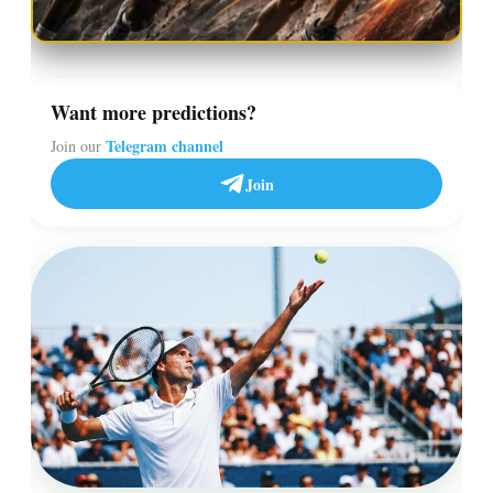
Want more predictions?
Telegram channel
Join our
Join