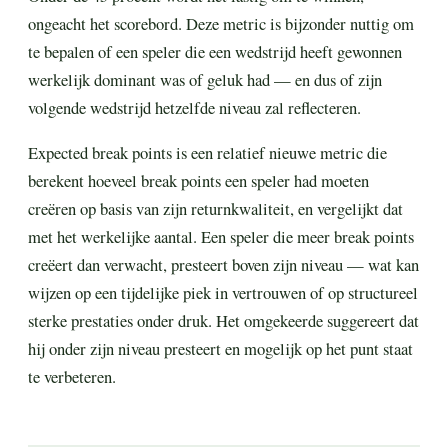
ongeacht het scorebord. Deze metric is bijzonder nuttig om
te bepalen of een speler die een wedstrijd heeft gewonnen
werkelijk dominant was of geluk had — en dus of zijn
volgende wedstrijd hetzelfde niveau zal reflecteren.
Expected break points is een relatief nieuwe metric die
berekent hoeveel break points een speler had moeten
creëren op basis van zijn returnkwaliteit, en vergelijkt dat
met het werkelijke aantal. Een speler die meer break points
creëert dan verwacht, presteert boven zijn niveau — wat kan
wijzen op een tijdelijke piek in vertrouwen of op structureel
sterke prestaties onder druk. Het omgekeerde suggereert dat
hij onder zijn niveau presteert en mogelijk op het punt staat
te verbeteren.