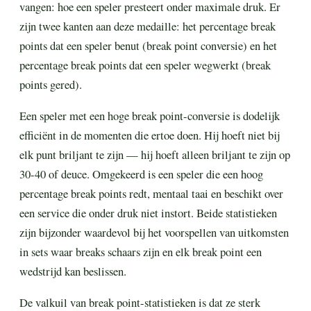
vangen: hoe een speler presteert onder maximale druk. Er
zijn twee kanten aan deze medaille: het percentage break
points dat een speler benut (break point conversie) en het
percentage break points dat een speler wegwerkt (break
points gered).
Een speler met een hoge break point-conversie is dodelijk
efficiënt in de momenten die ertoe doen. Hij hoeft niet bij
elk punt briljant te zijn — hij hoeft alleen briljant te zijn op
30-40 of deuce. Omgekeerd is een speler die een hoog
percentage break points redt, mentaal taai en beschikt over
een service die onder druk niet instort. Beide statistieken
zijn bijzonder waardevol bij het voorspellen van uitkomsten
in sets waar breaks schaars zijn en elk break point een
wedstrijd kan beslissen.
De valkuil van break point-statistieken is dat ze sterk