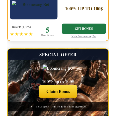
100% UP TO 100$
5
Rate it! (1,365)
GET BONUS
★★★★★
Our Score
Visit Boomerang Bet
SPECIAL OFFER
100% up to 100$
Claim Bonus
18+ · T&Cs apply · This site is an affiliate aggregator.