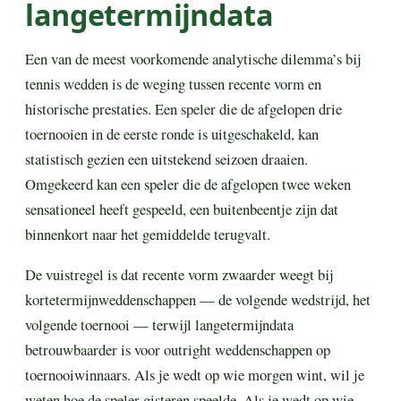
langetermijndata
Een van de meest voorkomende analytische dilemma’s bij
tennis wedden is de weging tussen recente vorm en
historische prestaties. Een speler die de afgelopen drie
toernooien in de eerste ronde is uitgeschakeld, kan
statistisch gezien een uitstekend seizoen draaien.
Omgekeerd kan een speler die de afgelopen twee weken
sensationeel heeft gespeeld, een buitenbeentje zijn dat
binnenkort naar het gemiddelde terugvalt.
De vuistregel is dat recente vorm zwaarder weegt bij
kortetermijnweddenschappen — de volgende wedstrijd, het
volgende toernooi — terwijl langetermijndata
betrouwbaarder is voor outright weddenschappen op
toernooiwinnaars. Als je wedt op wie morgen wint, wil je
weten hoe de speler gisteren speelde. Als je wedt op wie