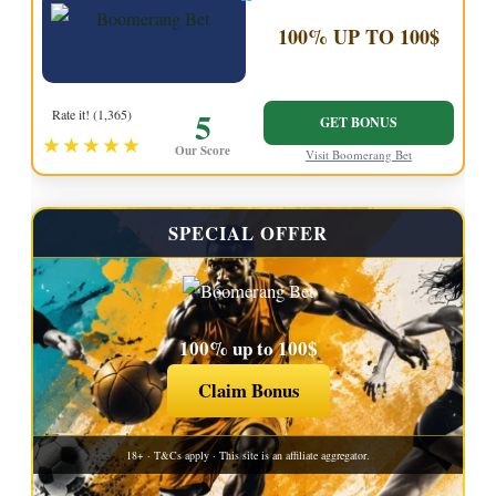
100% UP TO 100$
5
Rate it! (1,365)
GET BONUS
★★★★★
Our Score
Visit Boomerang Bet
SPECIAL OFFER
100% up to 100$
Claim Bonus
18+ · T&Cs apply · This site is an affiliate aggregator.