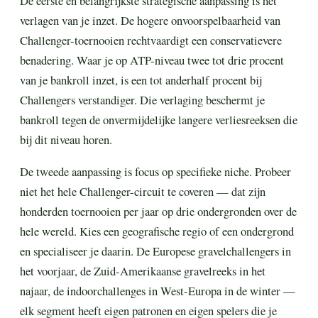
De eerste en belangrijkste strategische aanpassing is het
verlagen van je inzet. De hogere onvoorspelbaarheid van
Challenger-toernooien rechtvaardigt een conservatievere
benadering. Waar je op ATP-niveau twee tot drie procent
van je bankroll inzet, is een tot anderhalf procent bij
Challengers verstandiger. Die verlaging beschermt je
bankroll tegen de onvermijdelijke langere verliesreeksen die
bij dit niveau horen.
De tweede aanpassing is focus op specifieke niche. Probeer
niet het hele Challenger-circuit te coveren — dat zijn
honderden toernooien per jaar op drie ondergronden over de
hele wereld. Kies een geografische regio of een ondergrond
en specialiseer je daarin. De Europese gravelchallengers in
het voorjaar, de Zuid-Amerikaanse gravelreeks in het
najaar, de indoorchallenges in West-Europa in de winter —
elk segment heeft eigen patronen en eigen spelers die je