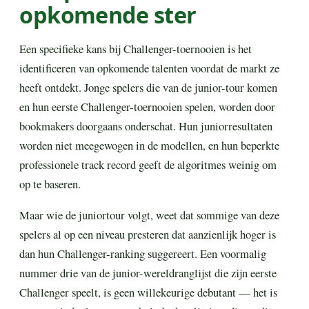
opkomende ster
Een specifieke kans bij Challenger-toernooien is het
identificeren van opkomende talenten voordat de markt ze
heeft ontdekt. Jonge spelers die van de junior-tour komen
en hun eerste Challenger-toernooien spelen, worden door
bookmakers doorgaans onderschat. Hun juniorresultaten
worden niet meegewogen in de modellen, en hun beperkte
professionele track record geeft de algoritmes weinig om
op te baseren.
Maar wie de juniortour volgt, weet dat sommige van deze
spelers al op een niveau presteren dat aanzienlijk hoger is
dan hun Challenger-ranking suggereert. Een voormalig
nummer drie van de junior-wereldranglijst die zijn eerste
Challenger speelt, is geen willekeurige debutant — het is