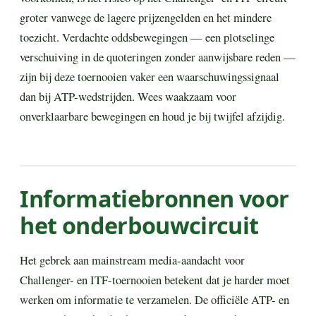
groter vanwege de lagere prijzengelden en het mindere
toezicht. Verdachte oddsbewegingen — een plotselinge
verschuiving in de quoteringen zonder aanwijsbare reden —
zijn bij deze toernooien vaker een waarschuwingssignaal
dan bij ATP-wedstrijden. Wees waakzaam voor
onverklaarbare bewegingen en houd je bij twijfel afzijdig.
Informatiebronnen voor
het onderbouwcircuit
Het gebrek aan mainstream media-aandacht voor
Challenger- en ITF-toernooien betekent dat je harder moet
werken om informatie te verzamelen. De officiële ATP- en