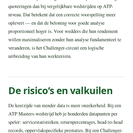
quoteringen dan bij vergelijkbare wedstrijden op ATP-
niveau. Dat betekent dat een correcte voorspelling meer
oplevert — en dat de beloning voor goede analyse
proportioneel hoger is. Voor wedders die hun rendement
willen maximaliseren zonder hun analyse fundamenteel te
veranderen, is het Challenger-circuit een logische
uitbreiding van hun werkterrein.
De risico’s en valkuilen
De keerzijde van minder data is meer onzekerheid. Bij een
ATP Masters-wedstrijd heb je honderden datapunten per
speler: servicestatistieken, returnpercentages, head-to-head
records, oppervlakspecifieke prestaties. Bij een Challenger-