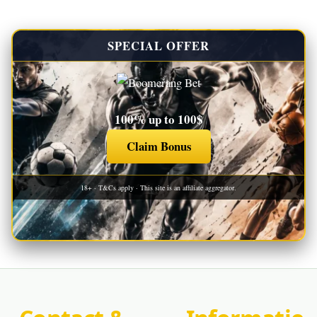
SPECIAL OFFER
100% up to 100$
Claim Bonus
18+ · T&Cs apply · This site is an affiliate aggregator.