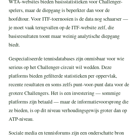
WTA-websites bieden basisstatistieken voor Challenger-
spelers, maar de diepgang is beperkter dan voor de
hoofdtour. Voor ITF-toernooien is de data nog schaarser —
je moet vaak terugvallen op de ITF-website zelf, die
basisresultaten toont maar weinig analytische diepgang
biedt.
Gespecialiseerde tennisdatabases zijn onmisbaar voor wie
serieus op het Challenger-circuit wil wedden. Deze
platforms bieden gefilterde statistieken per oppervlak,
recente resultaten en soms zelfs punt-voor-punt data voor de
grotere Challengers. Het is een investering — sommige
platforms zijn betaald — maar de informatievoorsprong die
ze bieden, is op dit niveau verhoudingsgewijs groter dan op
ATP-niveau.
Sociale media en tennisforums zijn een onderschatte bron