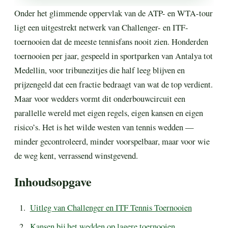
Onder het glimmende oppervlak van de ATP- en WTA-tour
ligt een uitgestrekt netwerk van Challenger- en ITF-
toernooien dat de meeste tennisfans nooit zien. Honderden
toernooien per jaar, gespeeld in sportparken van Antalya tot
Medellin, voor tribunezitjes die half leeg blijven en
prijzengeld dat een fractie bedraagt van wat de top verdient.
Maar voor wedders vormt dit onderbouwcircuit een
parallelle wereld met eigen regels, eigen kansen en eigen
risico’s. Het is het wilde westen van tennis wedden —
minder gecontroleerd, minder voorspelbaar, maar voor wie
de weg kent, verrassend winstgevend.
Inhoudsopgave
Uitleg van Challenger en ITF Tennis Toernooien
Kansen bij het wedden op lagere toernooien