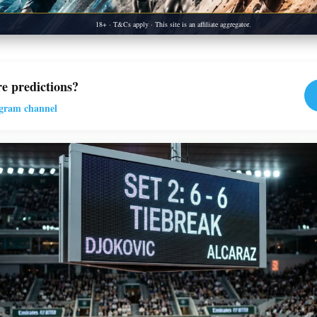
18+ · T&Cs apply · This site is an affiliate aggregator.
e predictions?
egram channel