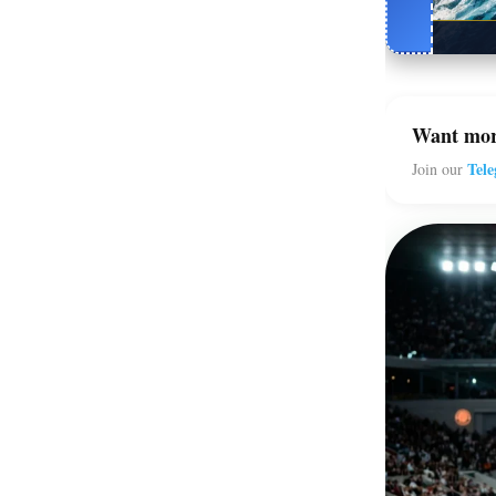
Want mor
Tel
Join our