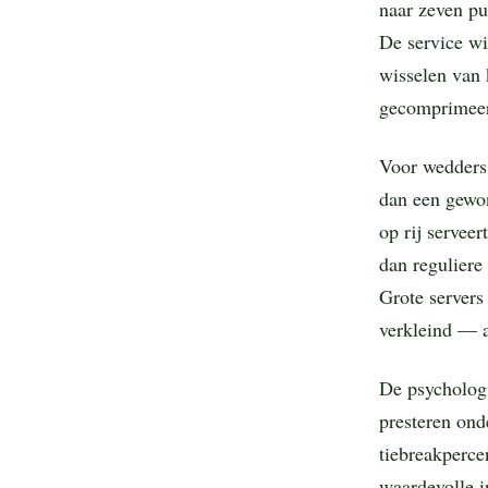
naar zeven p
De service wi
wisselen van 
gecomprimeerd
Voor wedders 
dan een gewon
op rij servee
dan reguliere
Grote servers
verkleind — al
De psychologi
presteren ond
tiebreakperce
waardevolle i