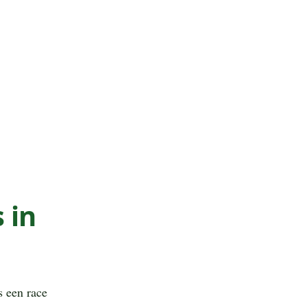
 in
s een race