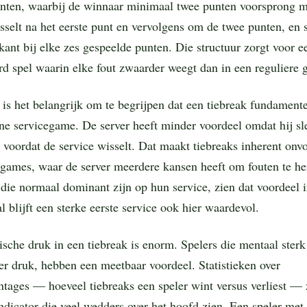
unten, waarbij de winnaar minimaal twee punten voorsprong 
sselt na het eerste punt en vervolgens om de twee punten, en 
kant bij elke zes gespeelde punten. Die structuur zorgt voor e
 spel waarin elke fout zwaarder weegt dan in een reguliere 
is het belangrijk om te begrijpen dat een tiebreak fundamente
e servicegame. De server heeft minder voordeel omdat hij sl
rt voordat de service wisselt. Dat maakt tiebreaks inherent onv
 games, waar de server meerdere kansen heeft om fouten te her
 die normaal dominant zijn op hun service, zien dat voordeel i
 blijft een sterke eerste service ook hier waardevol.
sche druk in een tiebreak is enorm. Spelers die mentaal sterk
er druk, hebben een meetbaar voordeel. Statistieken over
ntages — hoeveel tiebreaks een speler wint versus verliest — 
ndicator die veel wedders over het hoofd zien. Een speler met