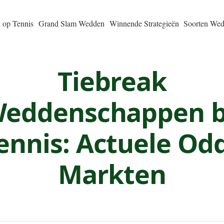
 op Tennis
Grand Slam Wedden
Winnende Strategieën
Soorten We
Tiebreak
eddenschappen b
ennis: Actuele Od
Markten