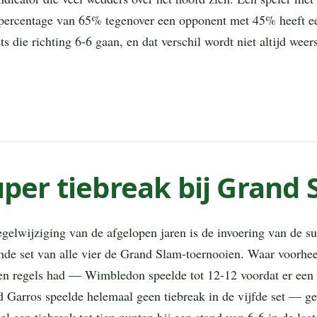
percentage van 65% tegenover een opponent met 45% heeft ee
ts die richting 6-6 gaan, en dat verschil wordt niet altijd weer
per tiebreak bij Grand 
egelwijziging van de afgelopen jaren is de invoering van de su
ende set van alle vier de Grand Slam-toernooien. Waar voorhe
en regels had — Wimbledon speelde tot 12-12 voordat er een 
Garros speelde helemaal geen tiebreak in de vijfde set — ge
l een tiebreak tot tien punten bij een stand van 6-6 in de laats