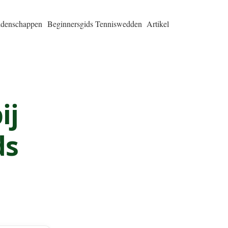
ddenschappen
Beginnersgids Tenniswedden
Artikel
ij
ds