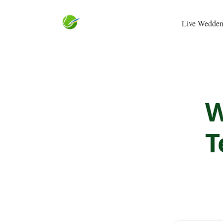
Live Wedden
W
T