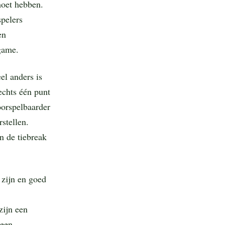
moet hebben.
spelers
en
game.
el anders is
echts één punt
oorspelbaarder
stellen.
n de tiebreak
 zijn en goed
zijn een
 een