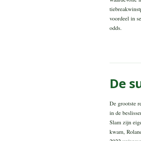
tiebreakwinst
voordeel in se
odds.
De su
De grootste r
in de besliss
Slam zijn eig
kwam, Roland 
2022 universee