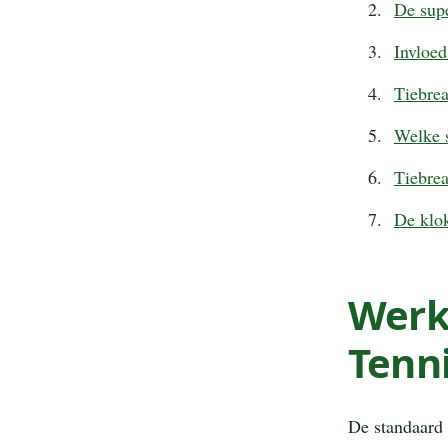
De supe
Invloe
Tiebrea
Welke s
Tiebrea
De klo
Werki
Tenn
De standaard 