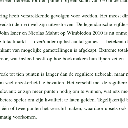
ing heeft verstrekkende gevolgen voor wedden. Het meest dire
edstrijden vrijwel zijn uitgestorven. De legendarische vijfdes
 John Isner en Nicolas Mahut op Wimbledon 2010 is nu onmog
 totaalmarkt — over/under op het aantal games — betekent di
nkant van mogelijke gametellingen is afgekapt. Extreme tota
oor, wat invloed heeft op hoe bookmakers hun lijnen zetten.
reak tot tien punten is langer dan de reguliere tiebreak, maar 
m veel onzekerheid te bevatten. Het verschil met de reguliere 
relevant: er zijn meer punten nodig om te winnen, wat iets me
betere speler om zijn kwaliteit te laten gelden. Tegelijkertijd b
 één of twee punten het verschil maken, waardoor upsets ook 
lmatig voorkomen.