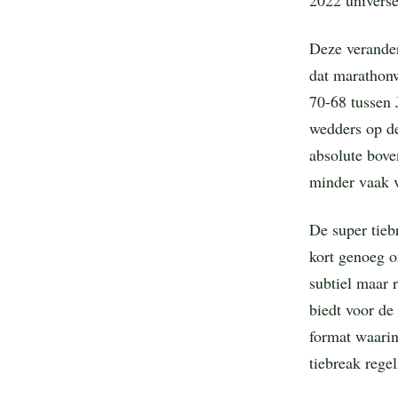
Deze verander
dat marathonw
70-68 tussen
wedders op de
absolute bove
minder vaak v
De super tieb
kort genoeg o
subtiel maar 
biedt voor de 
format waarin
tiebreak rege