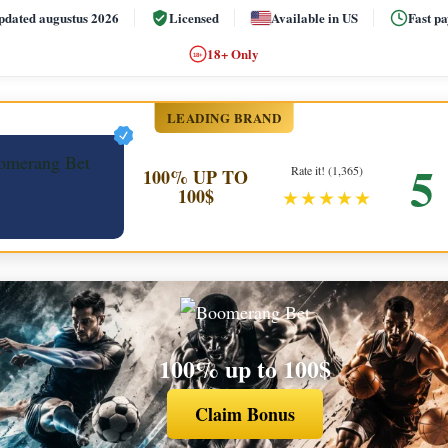
pdated augustus 2026
Licensed
Available in US
Fast p
18+ Only
18+
LEADING BRAND
5
Rate it! (1,365)
100% UP TO
100$
★★★★★
100% up to 100$
Claim Bonus