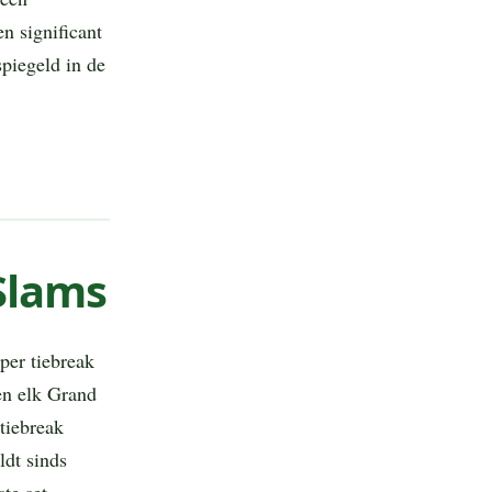
n significant
spiegeld in de
Slams
per tiebreak
en elk Grand
tiebreak
ldt sinds
te set.