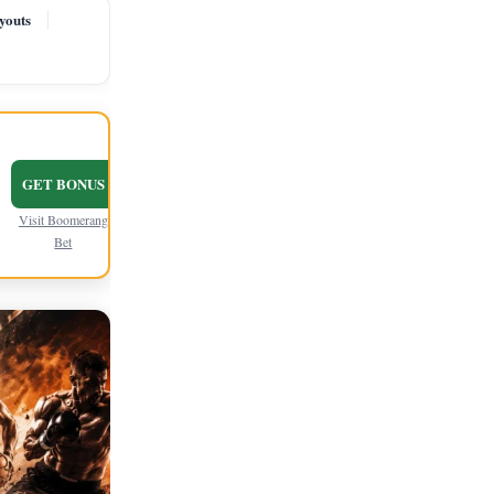
ayouts
GET BONUS
Visit Boomerang
Bet