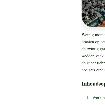
Weinig moment
draaien op ee
de twintig ga
wedden vaak 
de super tieb
hoe sets eind
Inhoudso
Werkin