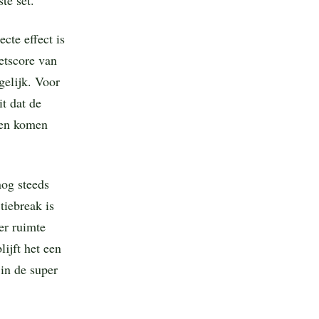
cte effect is
etscore van
elijk. Voor
t dat de
len komen
nog steeds
tiebreak is
er ruimte
lijft het een
in de super