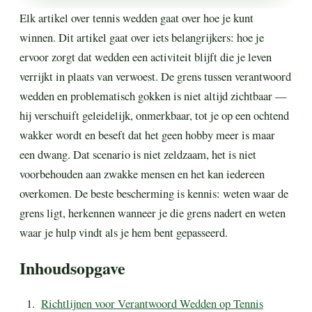
Elk artikel over tennis wedden gaat over hoe je kunt
winnen. Dit artikel gaat over iets belangrijkers: hoe je
ervoor zorgt dat wedden een activiteit blijft die je leven
verrijkt in plaats van verwoest. De grens tussen verantwoord
wedden en problematisch gokken is niet altijd zichtbaar —
hij verschuift geleidelijk, onmerkbaar, tot je op een ochtend
wakker wordt en beseft dat het geen hobby meer is maar
een dwang. Dat scenario is niet zeldzaam, het is niet
voorbehouden aan zwakke mensen en het kan iedereen
overkomen. De beste bescherming is kennis: weten waar de
grens ligt, herkennen wanneer je die grens nadert en weten
waar je hulp vindt als je hem bent gepasseerd.
Inhoudsopgave
Richtlijnen voor Verantwoord Wedden op Tennis