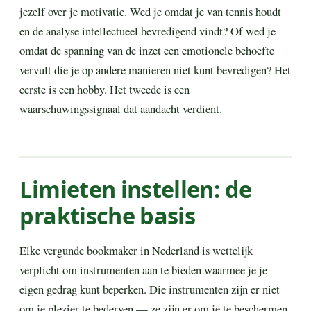
jezelf over je motivatie. Wed je omdat je van tennis houdt
en de analyse intellectueel bevredigend vindt? Of wed je
omdat de spanning van de inzet een emotionele behoefte
vervult die je op andere manieren niet kunt bevredigen? Het
eerste is een hobby. Het tweede is een
waarschuwingssignaal dat aandacht verdient.
Limieten instellen: de
praktische basis
Elke vergunde bookmaker in Nederland is wettelijk
verplicht om instrumenten aan te bieden waarmee je je
eigen gedrag kunt beperken. Die instrumenten zijn er niet
om je plezier te bederven — ze zijn er om je te beschermen