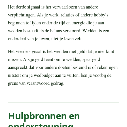
Het derde signaal is het verwaarlozen van andere
verplichtingen. Als je werk, relaties of andere hobby’s
beginnen te lijden onder de tijd en energie die je aan
wedden besteedt, is de balans verstoord. Wedden is een
onderdeel van je leven, niet je leven zelf.
Het vierde signaal is het wedden met geld dat je niet kunt
missen. Als je geld leent om te wedden, spaargeld
aanspreekt dat voor andere doelen bestemd is of rekeningen
uitstelt om je wedbudget aan te vullen, ben je voorbij de
grens van verantwoord gedrag.
Hulpbronnen en
ondersteuning