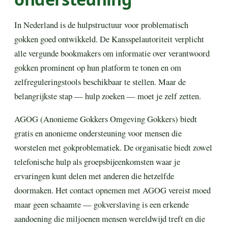
In Nederland is de hulpstructuur voor problematisch
gokken goed ontwikkeld. De Kansspelautoriteit verplicht
alle vergunde bookmakers om informatie over verantwoord
gokken prominent op hun platform te tonen en om
zelfreguleringstools beschikbaar te stellen. Maar de
belangrijkste stap — hulp zoeken — moet je zelf zetten.
AGOG (Anonieme Gokkers Omgeving Gokkers) biedt
gratis en anonieme ondersteuning voor mensen die
worstelen met gokproblematiek. De organisatie biedt zowel
telefonische hulp als groepsbijeenkomsten waar je
ervaringen kunt delen met anderen die hetzelfde
doormaken. Het contact opnemen met AGOG vereist moed
maar geen schaamte — gokverslaving is een erkende
aandoening die miljoenen mensen wereldwijd treft en die