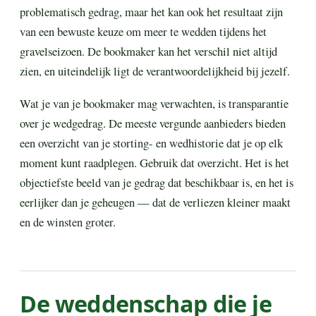
problematisch gedrag, maar het kan ook het resultaat zijn
van een bewuste keuze om meer te wedden tijdens het
gravelseizoen. De bookmaker kan het verschil niet altijd
zien, en uiteindelijk ligt de verantwoordelijkheid bij jezelf.
Wat je van je bookmaker mag verwachten, is transparantie
over je wedgedrag. De meeste vergunde aanbieders bieden
een overzicht van je storting- en wedhistorie dat je op elk
moment kunt raadplegen. Gebruik dat overzicht. Het is het
objectiefste beeld van je gedrag dat beschikbaar is, en het is
eerlijker dan je geheugen — dat de verliezen kleiner maakt
en de winsten groter.
De weddenschap die je